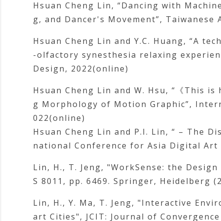
Hsuan Cheng Lin, “Dancing with Machine 
g, and Dancer's Movement”, Taiwanese 
Hsuan Cheng Lin and Y.C. Huang, “A tech
-olfactory synesthesia relaxing experien
Design, 2022(online)
Hsuan Cheng Lin and W. Hsu, “《This is
g Morphology of Motion Graphic”, Intern
022(online)
Hsuan Cheng Lin and P.I. Lin, “ – The Di
national Conference for Asia Digital Art
Lin, H., T. Jeng, "WorkSense: the Design
S 8011, pp. 6469. Springer, Heidelberg (
Lin, H., Y. Ma, T. Jeng, "Interactive E
art Cities", JCIT: Journal of Convergenc