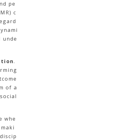
and pe
(MR) c
regard
 dynami
l unde
ation
.
orming
utcome
m of a
social
ce whe
-maki
discip