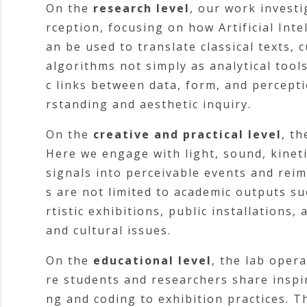
On the
research level
, our work investi
rception, focusing on how Artificial Inte
an be used to translate classical texts,
algorithms not simply as analytical tool
c links between data, form, and percept
rstanding and aesthetic inquiry.
On the
creative and practical level
, t
Here we engage with light, sound, kinet
signals into perceivable events and rei
s are not limited to academic outputs s
rtistic exhibitions, public installations
and cultural issues.
On the
educational level
, the lab oper
re students and researchers share insp
ng and coding to exhibition practices. T