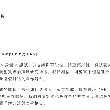
教授
 Computing Lab
）
× 身體 × 訊號」的交織與可能性，將建築思維、科技藝
藝術實踐的跨域研究場域。我們相信，研究室不僅是進行
並引發對話的創作舞台。
間的關係，探討如何透過人工智慧生成、虛擬實境（VR
憶與空間體驗。我們將演算法視為敘事的共作者，嘗試建
間理解方法與美學框架。