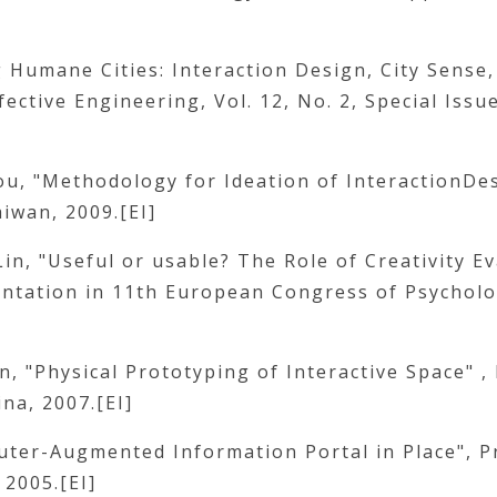
ng Humane Cities: Interaction Design, City Sense,
fective Engineering, Vol. 12, No. 2, Special Issu
Liou, "Methodology for Ideation of InteractionDe
iwan, 2009.[EI]
 Lin, "Useful or usable? The Role of Creativity Ev
entation in 11th European Congress of Psycholo
hen, "Physical Prototyping of Interactive Space" ,
na, 2007.[EI]
mputer-Augmented Information Portal in Place", 
 2005.[EI]