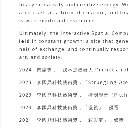
linary sensitivity and creative energy. 
arch itself as a form of creation, and f
is with emotional resonance.
Ultimately, the Interactive Spatial Com
ield
in constant growth: a site that gen
nels of exchange, and continually respo
art, and society.
2024，南瀛獎，「我不是機器人 I'm not a 
2023，李國鼎科技藝術獎，「Struggling Ocea
2023，李國鼎科技藝術獎，「控制變音（Pitch 
2023，李國鼎科技藝術獎，「漫視」，優選
2021，李國鼎科技藝術獎，「箱與庭」，銀獎