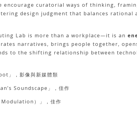
We encourage curatorial ways of thinking, frami
ostering design judgment that balances rational 
puting Lab is more than a workplace—it is an
en
erates narratives, brings people together, open
nds to the shifting relationship between techno
robot」，影像與新媒體類
n’s Soundscape」，佳作
Modulation）」，佳作