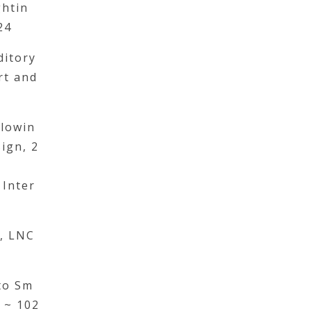
ghtin
24
ditory
rt and
Flowin
ign, 2
 Inter
I, LNC
 to Sm
7 ~ 102