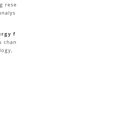
ng rese
analys
ergy f
s chan
logy,