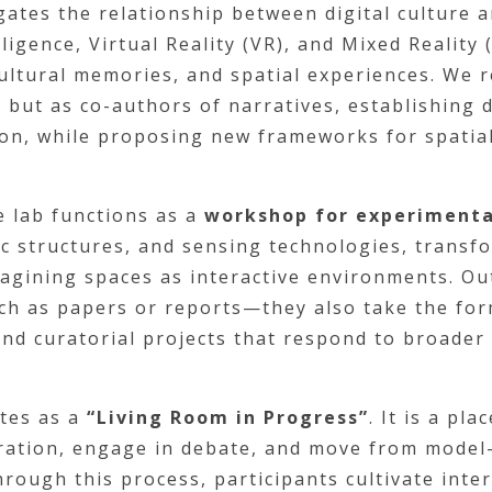
gates the relationship between digital culture 
lligence, Virtual Reality (VR), and Mixed Reality 
 cultural memories, and spatial experiences. We 
s but as co-authors of narratives, establishing
ion, while proposing new frameworks for spatia
he lab functions as a
workshop for experiment
ic structures, and sensing technologies, transf
magining spaces as interactive environments. O
uch as papers or reports—they also take the for
, and curatorial projects that respond to broader 
ates as a
“Living Room in Progress”
. It is a pla
iration, engage in debate, and move from model
hrough this process, participants cultivate inter