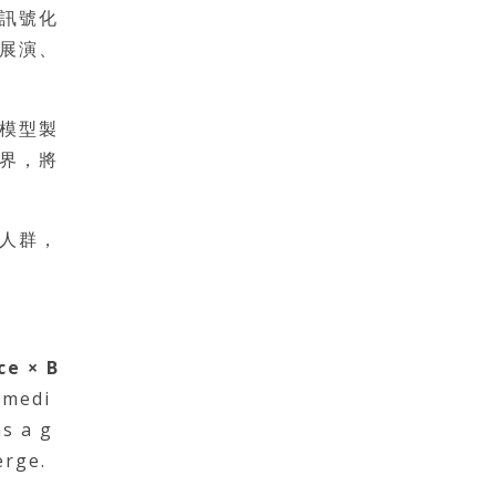
訊號化
展演、
模型製
界，將
人群，
ce × B
 medi
as a g
erge.