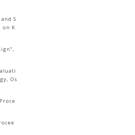
 and S
e on K
sign",
aluati
gy, Os
 Proce
Procee