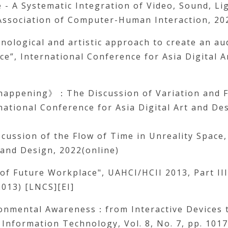
- A Systematic Integration of Video, Sound, Li
Association of Computer-Human Interaction, 20
nological and artistic approach to create an au
ce”, International Conference for Asia Digital A
 happening》：The Discussion of Variation and 
ational Conference for Asia Digital Art and Des
scussion of the Flow of Time in Unreality Space,
 and Design, 2022(online)
 of Future Workplace", UAHCI/HCII 2013, Part II
2013) [LNCS][EI]
nvironmental Awareness：from Interactive Devices
e Information Technology, Vol. 8, No. 7, pp. 101